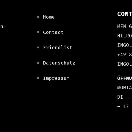
CON
Home
on
MEN 
Contact
HIER
INGO
Friendlist
+49 
Datenschutz
INGO
Impressum
ÖFFN
MONT
DI –
– 17