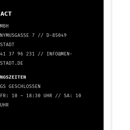
TACT
GMBH
ONYMUSGASSE 7 // D-85049
LSTADT
841 37 96 231 // INFO@MEN-
LSTADT.DE
UNGSZEITEN
AGS GESCHLOSSEN
 FR: 10 – 18:30 UHR // SA: 10
 UHR